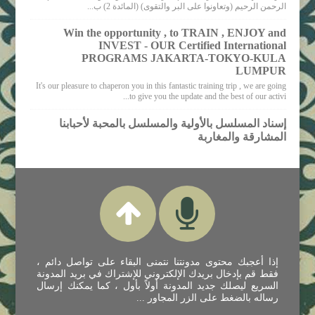
الرحمن الرحيم (وتعاونوا على البر والتقوى) (المائدة 2) ب...
Win the opportunity , to TRAIN , ENJOY and
INVEST - OUR Certified International
PROGRAMS JAKARTA-TOKYO-KULA
LUMPUR
It's our pleasure to chaperon you in this fantastic training trip , we are going
to give you the update and the best of our activi...
إسناد المسلسل بالأولية والمسلسل بالمحبة لأحبابنا
المشارقة والمغاربة
إذا أعجبك محتوى مدونتنا نتمنى البقاء على تواصل دائم ،
فقط قم بإدخال بريدك الإلكتروني للإشتراك في بريد المدونة
السريع ليصلك جديد المدونة أولاً بأول ، كما يمكنك إرسال
رساله بالضغط على الزر المجاور ...