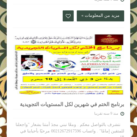
مزيد من المعلومات »
برنامج الختم في شهرين لكل المستويات التجويدية
منذ 9 سنه تقريبا
نتشرف بالتواصل معكم . ومعًا نبني مجدَ أمتنا بشعار "واجعلنا
للمتقين إمامًا" . واتساب 00212672917596 مرحبًا بأحبابنا في