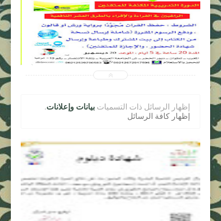


2017-12-16
ALFIRDAWS CENTER-MOROCCO
شاهد الموضوع
‏إظهار الرسائل ذات التسميات
بيانات وإعلانات
.
إظهار كافة الرسائل