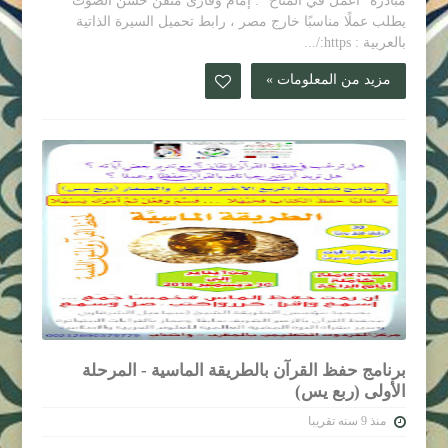
مبادرة "اعمل في المتاح" : إمام وقارئ متقن حسن الصوت
يطلب عملًا مناسبًا خارج مصر ، رابط تحميل السيرة الذاتية
بالعربية : https:/...
مزيد من المعلومات »
برنامج حفظ القرآن بالطريقة الماسية - المرحلة
الأولى (ربع يس)
منذ 9 سنه تقريبا